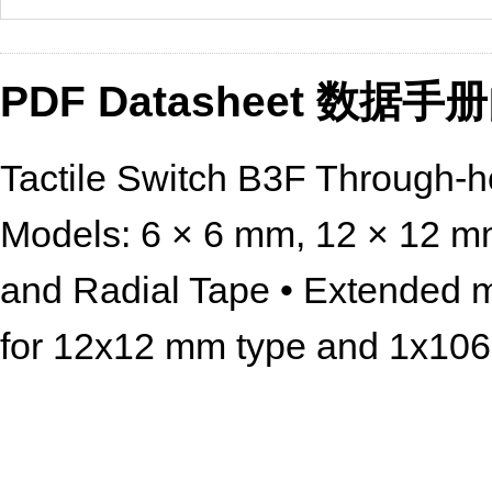
PDF Datasheet 数据
Tactile Switch B3F Through-h
Models: 6 × 6 mm, 12 × 12 mm
and Radial Tape • Extended me
for 12x12 mm type and 1x106 
radial type, vertical type and 
plated models available for inc