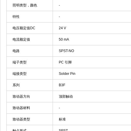
照明类型，颜色
-
特性
-
电压额定值DC
24 V
电流额定值
50 mA
电路
SPST-NO
端子类型
PC 引脚
端接类型
Solder Pin
系列
B3F
致动器方向
顶部触动
致动器材料
-
致动器类型
标准
触点形式
SPST