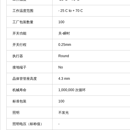
工作温度范围
- 25 C to + 70 C
工厂包装数量
100
开关功能
关-瞬时
开关行程
0.25mm
执行器
Round
接地端子
No
晶体管管座高度
4.3 mm
机械寿命
1,000,000 次循环
标准包装
100
照明
不发光
照明电压（标称值）
-