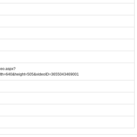
ideo.aspx?
dth=640&height=505&videoID=3655043469001