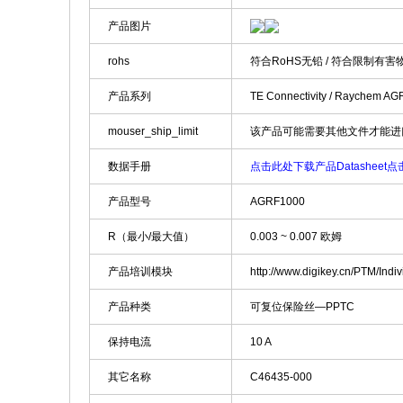
产品图片
rohs
符合RoHS无铅 / 符合限制有害
产品系列
TE Connectivity / Raychem 
mouser_ship_limit
该产品可能需要其他文件才能进
数据手册
点击此处下载产品Datasheet
点击
产品型号
AGRF1000
R（最小/最大值）
0.003 ~ 0.007 欧姆
产品培训模块
http://www.digikey.cn/PTM/In
产品种类
可复位保险丝—PPTC
保持电流
10 A
其它名称
C46435-000