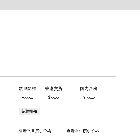
数量阶梯
香港交货
国内含税
+xxxx
$xxxx
￥xxxx
获取报价
查看当月历史价格
查看今年历史价格