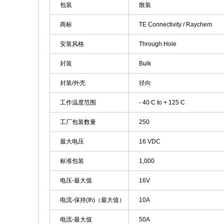
包装
散装
商标
TE Connectivity / Raychem
安装风格
Through Hole
封装
Bulk
封装/外壳
径向
工作温度范围
- 40 C to + 125 C
工厂包装数量
250
最大电压
16 VDC
标准包装
1,000
电压-最大值
16V
电流-保持(Ih)（最大值）
10A
电流-最大值
50A