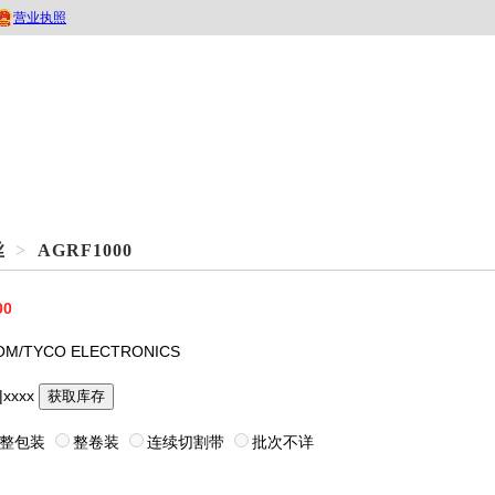
丝
>
AGRF1000
00
M/TYCO ELECTRONICS
|xxxx
获取库存
整包装
整卷装
连续切割带
批次不详