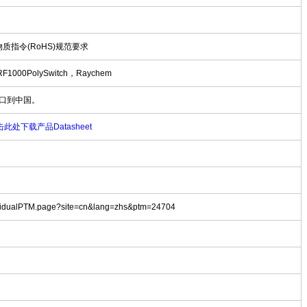
物质指令(RoHS)规范要求
AGRF1000PolySwitch，Raychem
口到中国。
此处下载产品Datasheet
dividualPTM.page?site=cn&lang=zhs&ptm=24704