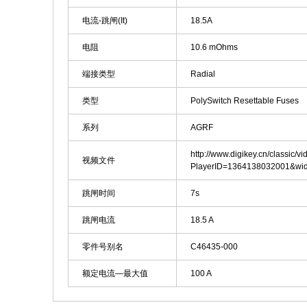
电流-跳闸(It)
18.5A
电阻
10.6 mOhms
端接类型
Radial
类型
PolySwitch Resettable Fuses
系列
AGRF
http://www.digikey.cn/classic/v
视频文件
PlayerID=1364138032001&wi
跳闸时间
7s
跳闸电流
18.5 A
零件号别名
C46435-000
额定电流—最大值
100 A