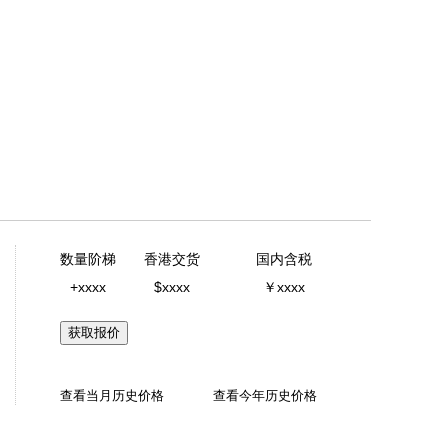
数量阶梯
香港交货
国内含税
+xxxx
$xxxx
￥xxxx
获取报价
查看当月历史价格
查看今年历史价格