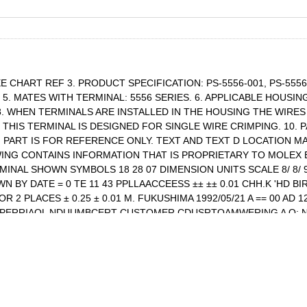
: SEE CHART REF 3. PRODUCT SPECIFICATION: PS-5556-001, PS-555
 5. MATES WITH TERMINAL: 5556 SERIES. 6. APPLICABLE HOUSING
8. WHEN TERMINALS ARE INSTALLED IN THE HOUSING THE WIRE
. THIS TERMINAL IS DESIGNED FOR SINGLE WIRE CRIMPING. 10
ON PART IS FOR REFERENCE ONLY. TEXT AND TEXT D LOCATION 
S DRAWING CONTAINS INFORMATION THAT IS PROPRIETARY TO MO
NAL SHOWN SYMBOLS 18 28 07 DIMENSION UNITS SCALE 8/ 8/ 9/
DRWN BY DATE = 0 TE 11 43 PPLLAACCEESS ±± ±± 0.01 CHH.K 'HD 
OR 2 PLACES ± 0.25 ± 0.01 M. FUKUSHIMA 1992/05/21 A == 00 AD
A TPERRIAOL NDUUMBCERT CUSTOMER CDUSRTOAMWERING A O: N: 
RAL MARKET = 0 C R H P E D C A DRAFT WHERE APPLICABLE B
.2017 15:38:50 C = 0 E2 REV WITHIN DIMENSIONS SD-5558-002 P
TY THIS DRAWING CONTAINS INFORMATION THAT IS PROPRIETARY 
YMBOLS 8 8 7 DIMENSION UNITS SCALE 1 2 0 8/ 8/ 9/ GENERAL 
E = 0 TE 11 43 PPLLAACCEESS ±± ±± 0.01 CHH.K 'HD BIRYAMOTO D