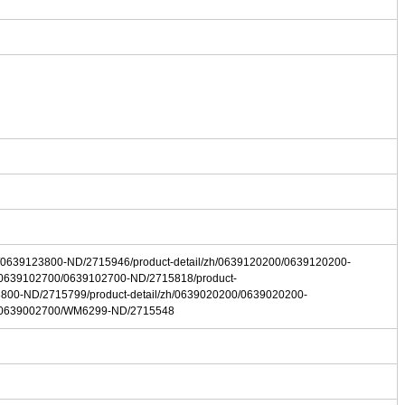
0/0639123800-ND/2715946/product-detail/zh/0639120200/0639120200-
h/0639102700/0639102700-ND/2715818/product-
3800-ND/2715799/product-detail/zh/0639020200/0639020200-
zh/0639002700/WM6299-ND/2715548