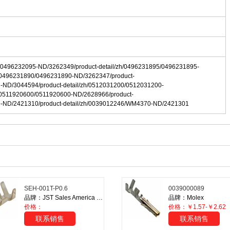
5/0496232095-ND/3262349/product-detail/zh/0496231895/0496231895-
h/0496231890/0496231890-ND/3262347/product-
-ND/3044594/product-detail/zh/0512031200/0512031200-
h/0511920600/0511920600-ND/2628966/product-
9-ND/2421310/product-detail/zh/0039012246/WM4370-ND/2421301
SEH-001T-P0.6
0039000089
品牌：JST Sales America Inc.
品牌：Molex
价格：
价格：￥1.57-￥2.62
联系销售
联系销售