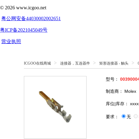
>
>
>
ICGOO在线商城
连接器，互连器件
矩形连接器 - 触头
型号：
0039000
制造商：
Molex
库位|库存：
xxxx
要求：
无