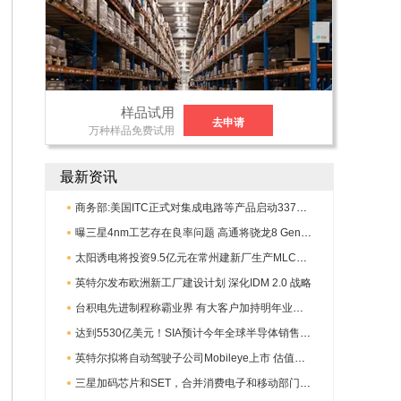
样品试用
去申请
万种样品免费试用
最新资讯
商务部:美国ITC正式对集成电路等产品启动337调查
曝三星4nm工艺存在良率问题 高通将骁龙8 Gen1或转产台积电
太阳诱电将投资9.5亿元在常州建新厂生产MLCC 预计2023年完工
英特尔发布欧洲新工厂建设计划 深化IDM 2.0 战略
台积电先进制程称霸业界 有大客户加持明年业绩稳了
达到5530亿美元！SIA预计今年全球半导体销售额将创下新高
英特尔拟将自动驾驶子公司Mobileye上市 估值或超500亿美元
三星加码芯片和SET，合并消费电子和移动部门，撤换高东真等 CEO