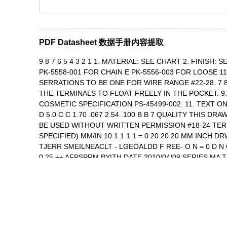
PDF Datasheet 数据手册内容提取
9 8 7 6 5 4 3 2 1 1. MATERIAL: SEE CHART 2. FINISH
PK-5558-001 FOR CHAIN E PK-5556-003 FOR LOOSE 11
SERRATIONS TO BE ONE FOR WIRE RANGE #22-28. 7 
THE TERMINALS TO FLOAT FREELY IN THE POCKET. 9
COSMETIC SPECIFICATION PS-45499-002. 11. TEXT 
D 5.0 C C 1.70 .067 2.54 .100 B B 7 QUALITY THI
BE USED WITHOUT WRITTEN PERMISSION #18-24 TERMI
SPECIFIED) MM/IN 10:1 1 1 1 = 0 20 20 20 MM INCH 
TJERR SMEILNEACLT - LGEOALDD F REE- O N = 0 D N 
0.25 ±± AFPSPRM BYITH DATE 2010/04/09 SERIES M
ANGLE PROJECTION N W K' P 5558 SEE CHART GENE
SHEET NUMBER RELEASE STATUS P1 RELEASE DATE 07.09
8 7 6 5 4 3 2 1 REVISION: C DATE: 2017/02/06
9 8 7 6 5 4 3 2 1 E E D D C C B B ENG NO. QUALI
SHOULD NOT BE USED WITHOUT WRITTEN PERMISSION S
MM/IN 10:1 1 1 1 = 0 20 20 20 MM INCH DRWN BY DAT