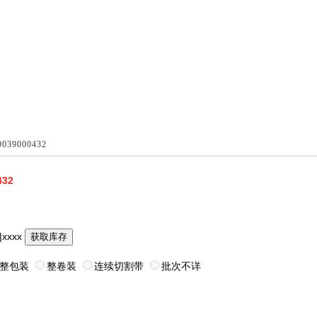
0039000432
432
|xxxx
获取库存
整包装
整卷装
连续切割带
批次不详