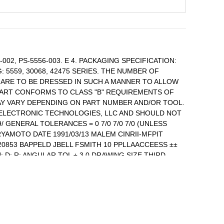
6-002, PS-5556-003. E 4. PACKAGING SPECIFICATION:
: 5559, 30068, 42475 SERIES. THE NUMBER OF
S ARE TO BE DRESSED IN SUCH A MANNER TO ALLOW
. PART CONFORMS TO CLASS "B" REQUIREMENTS OF
MAY VARY DEPENDING ON PART NUMBER AND/OR TOOL.
LEX ELECTRONIC TECHNOLOGIES, LLC AND SHOULD NOT
 GENERAL TOLERANCES = 0 7/0 7/0 7/0 (UNLESS
BIRYAMOTO DATE 1991/03/13 MALEM CINRII-MFPIT
 120853 BAPPELD JBELL FSMITH 10 PPLLAACCEESS ±±
D: R: ANGULAR TOL ± 3.0 DRAWING SIZE THIRD
 MUST REMAIN DOCUMENT NUMBER DOC TYPE DOC PART
SD 001 1 OF 2 FORMAT: Eng-lega-master-tb-prod-B 9
TO MOLEX ELECTRONIC TECHNOLOGIES, LLC AND
TOLERANCES = 0 7/0 7/0 7/0 (UNLESS SPECIFIED)
ATE 1991/03/13 MALEM CINRII-MFPIT TJERR