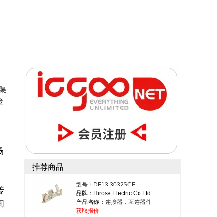
渠
金
的
场
推荐商品
型号：
DF13-3032SCF
传
品牌：Hirose Electric Co Ltd
间
产品名称：
连接器，互连器件
获取报价